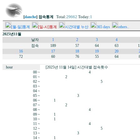
Total:
29662
Today:
1
[
danche
] 접속통계
[월-일]통계
[일-시]통계
시간대별 누산
365 days
others..
2025년11월
날자
1
2
3
4
접속
189
57
64
63
1
16
17
18
19
20
72
60
76
55
64
hour
[2025년 11월 14일] 시간대별 접속횟수
00 ~
4
01 ~
2
02 ~
5
03 ~
04 ~
05 ~
3
06 ~
1
07 ~
2
08 ~
4
09 ~
1
10 ~
1
11 ~
4
12 ~
5
13 ~
3
14 ~
1