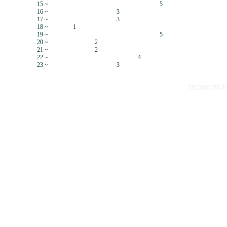
15 ~
5
16 ~
3
17 ~
3
18 ~
1
19 ~
5
20 ~
2
21 ~
2
22 ~
4
23 ~
3
TECHNOTE-TOP 