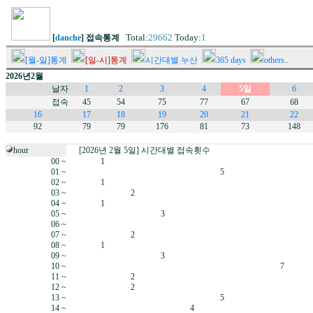
Total:
29662
Today:
1
[
danche
] 접속통계
[월-일]통계
[일-시]통계
시간대별 누산
365 days
others..
2026년2월
날자
1
2
3
4
5일
6
접속
45
54
75
77
67
68
16
17
18
19
20
21
22
92
79
79
176
81
73
148
hour
[2026년 2월 5일] 시간대별 접속횟수
00 ~
1
01 ~
5
02 ~
1
03 ~
2
04 ~
1
05 ~
3
06 ~
07 ~
2
08 ~
1
09 ~
3
10 ~
7
11 ~
2
12 ~
2
13 ~
5
14 ~
4