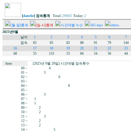
Total:
29665
Today:
2
[
danche
] 접속통계
[월-일]통계
[일-시]통계
시간대별 누산
365 days
others..
2025년9월
날자
1
2
3
4
5
6
7
접속
85
85
82
88
91
79
144
16
17
18
19
20
21
22
23
68
55
133
55
66
54
56
44
hour
[2025년 9월 29일] 시간대별 접속횟수
00 ~
4
01 ~
3
02 ~
6
03 ~
04 ~
8
05 ~
06 ~
3
07 ~
1
08 ~
1
09 ~
2
10 ~
2
11 ~
3
12 ~
2
13 ~
2
14 ~
5