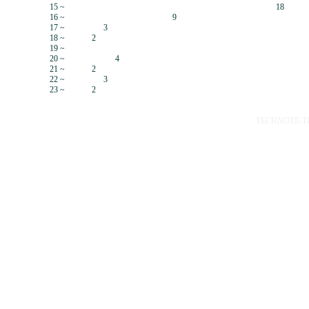
15 ~
18
16 ~
9
17 ~
3
18 ~
2
19 ~
20 ~
4
21 ~
2
22 ~
3
23 ~
2
TECHNOTE-TOP 