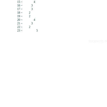
15 ~
4
16 ~
3
17 ~
3
18 ~
2
19 ~
2
20 ~
4
21 ~
3
22 ~
2
23 ~
5
TECHNOTE-TOP 