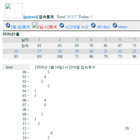
Total:
36327
Today:
5
[
gojunsi
] 접속통계
[월-일]통계
[일-시]통계
시간대별 누산
365 days
others..
2026년1월
날자
1
2
3
4
5
6
7
접속
81
63
63
70
81
67
73
16
17
18
19
20
21
22
23
93
101
108
71
86
79
73
96
hour
[2026년 1월 14일] 시간대별 접속횟수
00 ~
5
01 ~
4
02 ~
3
03 ~
5
04 ~
1
05 ~
1
06 ~
4
07 ~
4
08 ~
09 ~
3
10 ~
1
11 ~
2
12 ~
29
13 ~
6
14 ~
5