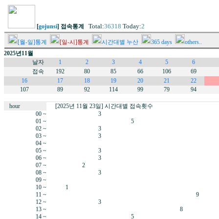
Total:
36318
Today:
2
[
gojunsi
] 접속통계
[월-일]통계
[일-시]통계
시간대별 누산
365 days
others..
2025년11월
날자
1
2
3
4
5
6
접속
192
80
85
66
106
69
16
17
18
19
20
21
22
107
89
92
114
99
79
94
hour
[2025년 11월 23일] 시간대별 접속횟수
00 ~
3
01 ~
5
02 ~
3
03 ~
3
04 ~
05 ~
3
06 ~
3
07 ~
2
08 ~
3
09 ~
10 ~
1
11 ~
9
12 ~
3
13 ~
8
14 ~
5