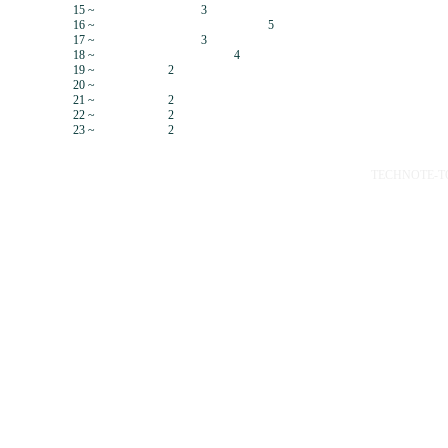
15 ~
3
16 ~
5
17 ~
3
18 ~
4
19 ~
2
20 ~
21 ~
2
22 ~
2
23 ~
2
TECHNOTE-TOP 