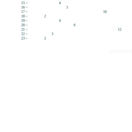
15 ~
4
16 ~
5
17 ~
10
18 ~
2
19 ~
4
20 ~
6
21 ~
12
22 ~
3
23 ~
2
TECHNOTE-TOP 