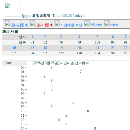
Total:
36328
Today:
1
[
gojunsi
] 접속통계
[월-일]통계
[일-시]통계
시간대별 누산
365 days
others..
2026년3월
날자
1
2
3
4
5
6
7
접속
71
82
79
79
109
93
91
16
17
18
19
20
21
22
23
97
94
92
229
110
104
99
98
hour
[2026년 3월 25일] 시간대별 접속횟수
00 ~
3
01 ~
7
02 ~
2
03 ~
3
04 ~
3
05 ~
3
06 ~
2
07 ~
08 ~
6
09 ~
3
10 ~
8
11 ~
5
12 ~
4
13 ~
5
14 ~
9