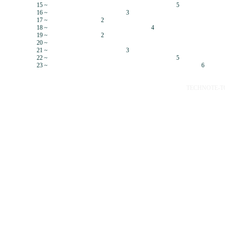
15 ~
5
16 ~
3
17 ~
2
18 ~
4
19 ~
2
20 ~
21 ~
3
22 ~
5
23 ~
6
TECHNOTE-TOP 