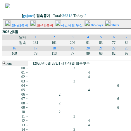
Total:
36318
Today:
2
[
gojunsi
] 접속통계
[월-일]통계
[일-시]통계
시간대별 누산
365 days
others..
2026년6월
날자
1
2
3
4
5
6
7
접속
131
161
206
91
83
77
84
16
17
18
19
20
21
22
23
109
78
113
77
89
63
82
98
hour
[2026년 6월 28일] 시간대별 접속횟수
00 ~
3
01 ~
4
02 ~
4
03 ~
3
04 ~
6
05 ~
4
06 ~
2
07 ~
6
08 ~
2
09 ~
6
10 ~
2
11 ~
3
12 ~
4
13 ~
4
14 ~
3