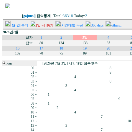
Total:
36318
Today:
2
[
gojunsi
] 접속통계
[월-일]통계
[일-시]통계
시간대별 누산
365 days
others..
2026년7월
날자
1
2
3일
4
접속
80
134
138
85
8
16
17
18
19
20
2
159
70
75
99
101
1
hour
[2026년 7월 3일] 시간대별 접속횟수
00 ~
8
01 ~
8
02 ~
4
03 ~
8
04 ~
3
05 ~
4
06 ~
1
07 ~
9
08 ~
1
09 ~
2
10 ~
4
11 ~
7
12 ~
10
13 ~
3
14 ~
7