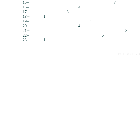
15 ~
7
16 ~
4
17 ~
3
18 ~
1
19 ~
5
20 ~
4
21 ~
8
22 ~
6
23 ~
1
TECHNOTE-TOP 