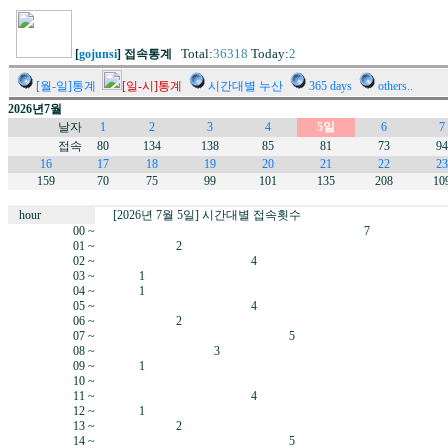
Total:
36318
Today:
2
[
gojunsi
] 접속통계
[월-일]통계
[일-시]통계
시간대별 누산
365 days
others..
2026년7월
날자
1
2
3
4
5일
6
7
접속
80
134
138
85
81
73
94
16
17
18
19
20
21
22
23
159
70
75
99
101
135
208
10
hour
[2026년 7월 5일] 시간대별 접속횟수
00 ~
7
01 ~
2
02 ~
4
03 ~
1
04 ~
1
05 ~
4
06 ~
2
07 ~
5
08 ~
3
09 ~
1
10 ~
11 ~
4
12 ~
1
13 ~
2
14 ~
5