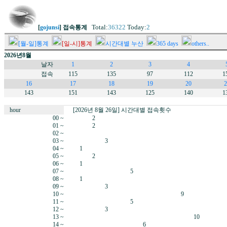
Total:
36322
Today:
2
[
gojunsi
] 접속통계
[월-일]통계
[일-시]통계
시간대별 누산
365 days
others..
2026년8월
날자
1
2
3
4
접속
115
135
97
112
1
16
17
18
19
20
2
143
151
143
125
140
1
hour
[2026년 8월 26일] 시간대별 접속횟수
00 ~
2
01 ~
2
02 ~
03 ~
3
04 ~
1
05 ~
2
06 ~
1
07 ~
5
08 ~
1
09 ~
3
10 ~
9
11 ~
5
12 ~
3
13 ~
10
14 ~
6