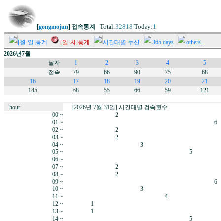
Total:
32818
Today:
1
[
gongmojun
] 접속통계
[월-일]통계
[일-시]통계
시간대별 누산
365 days
others..
2026년7월
날자
1
2
3
4
5
접속
79
66
90
75
68
16
17
18
19
20
21
145
68
55
66
59
121
hour
[2026년 7월 31일] 시간대별 접속횟수
00 ~
2
01 ~
6
02 ~
2
03 ~
2
04 ~
3
05 ~
5
06 ~
07 ~
2
08 ~
2
09 ~
6
10 ~
3
11 ~
4
12 ~
1
13 ~
1
14 ~
5