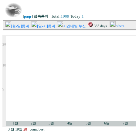
Total:
1009
Today:
1
[
paqr
] 접속통계
[월-일]통계
[일-시]통계
시간대별 누산
365 days
others..
20
10
9
1월
2월
3월
4월
5월
6월
7월
3 월 19일
28
count best