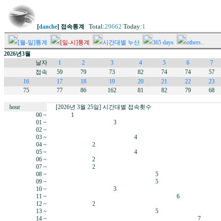
Total:
29662
Today:
1
[
danche
] 접속통계
[월-일]통계
[일-시]통계
시간대별 누산
365 days
others..
2026년3월
날자
1
2
3
4
5
6
7
접속
59
79
73
82
74
74
57
16
17
18
19
20
21
22
23
75
77
86
162
81
82
79
68
hour
[2026년 3월 25일] 시간대별 접속횟수
00 ~
1
01 ~
3
02 ~
03 ~
4
04 ~
2
05 ~
4
06 ~
2
07 ~
2
08 ~
5
09 ~
5
10 ~
3
11 ~
6
12 ~
2
13 ~
5
14 ~
7