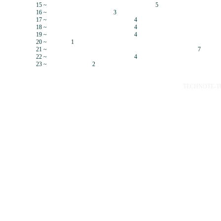
15 ~
5
16 ~
3
17 ~
4
18 ~
4
19 ~
4
20 ~
1
21 ~
7
22 ~
4
23 ~
2
TECHNOTE-TOP 