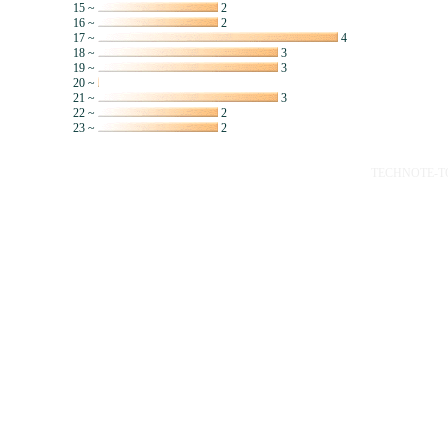
15 ~
2
16 ~
2
17 ~
4
18 ~
3
19 ~
3
20 ~
21 ~
3
22 ~
2
23 ~
2
TECHNOTE-TOP 