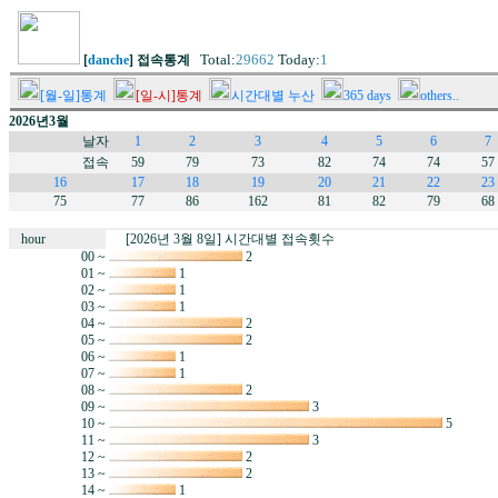
Total:
29662
Today:
1
[
danche
] 접속통계
[월-일]통계
[일-시]통계
시간대별 누산
365 days
others..
2026년3월
날자
1
2
3
4
5
6
7
접속
59
79
73
82
74
74
57
16
17
18
19
20
21
22
23
75
77
86
162
81
82
79
68
hour
[2026년 3월 8일] 시간대별 접속횟수
00 ~
2
01 ~
1
02 ~
1
03 ~
1
04 ~
2
05 ~
2
06 ~
1
07 ~
1
08 ~
2
09 ~
3
10 ~
5
11 ~
3
12 ~
2
13 ~
2
14 ~
1