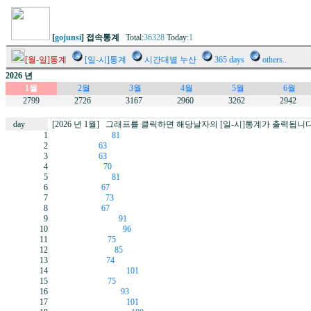
[
gojunsi
] 접속통계
Total:
36328
Today:
1
[월-일]통계
[일-시]통계
시간대별 누산
365 days
others..
2026 년
1월
2월
3월
4월
5월
6월
2799
2726
3167
2960
3262
2942
day
[2026 년 1월] 그래프를 클릭하면 해당날자의 [일-시]통계가 출력됩니다
1
81
2
63
3
63
4
70
5
81
6
67
7
73
8
67
9
91
10
96
11
75
12
85
13
74
14
101
15
75
16
93
17
101