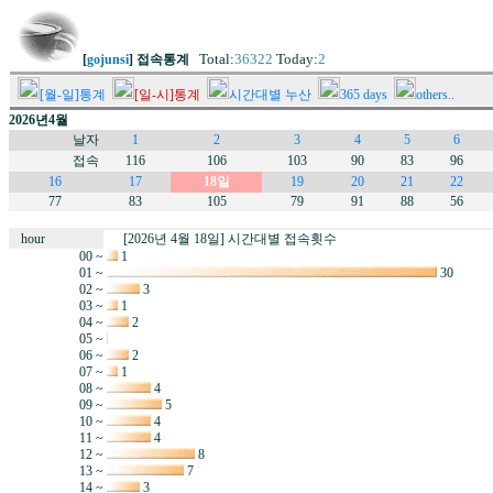
Total:
36322
Today:
2
[
gojunsi
] 접속통계
[월-일]통계
[일-시]통계
시간대별 누산
365 days
others..
2026년4월
날자
1
2
3
4
5
6
접속
116
106
103
90
83
96
16
17
18일
19
20
21
22
77
83
105
79
91
88
56
hour
[2026년 4월 18일] 시간대별 접속횟수
00 ~
1
01 ~
30
02 ~
3
03 ~
1
04 ~
2
05 ~
06 ~
2
07 ~
1
08 ~
4
09 ~
5
10 ~
4
11 ~
4
12 ~
8
13 ~
7
14 ~
3