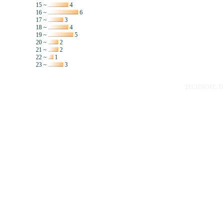
15 ~
4
16 ~
6
17 ~
3
18 ~
4
19 ~
5
20 ~
2
21 ~
2
22 ~
1
23 ~
3
TECHNOTE-TOP 