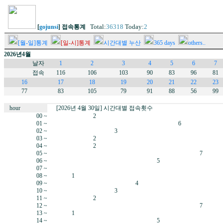
Total:
36318
Today:
2
[
gojunsi
] 접속통계
[월-일]통계
[일-시]통계
시간대별 누산
365 days
others..
2026년4월
날자
1
2
3
4
5
6
7
접속
116
106
103
90
83
96
81
16
17
18
19
20
21
22
23
77
83
105
79
91
88
56
99
hour
[2026년 4월 30일] 시간대별 접속횟수
00 ~
2
01 ~
6
02 ~
3
03 ~
2
04 ~
2
05 ~
7
06 ~
5
07 ~
08 ~
1
09 ~
4
10 ~
3
11 ~
2
12 ~
7
13 ~
1
14 ~
5