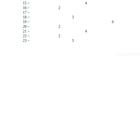
15 ~
4
16 ~
2
17 ~
18 ~
3
19 ~
6
20 ~
2
21 ~
4
22 ~
2
23 ~
3
TECHNOTE-TOP 