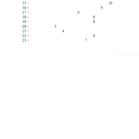
15 ~
10
16 ~
9
17 ~
6
18 ~
8
19 ~
8
20 ~
3
21 ~
4
22 ~
8
23 ~
7
TECHNOTE-TOP 