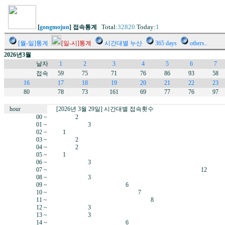
Total:
32820
Today:
1
[
gongmojun
] 접속통계
[월-일]통계
[일-시]통계
시간대별 누산
365 days
others..
2026년3월
날자
1
2
3
4
5
6
7
접속
59
75
71
76
86
93
58
16
17
18
19
20
21
22
23
80
78
73
161
69
77
76
97
hour
[2026년 3월 29일] 시간대별 접속횟수
00 ~
2
01 ~
3
02 ~
1
03 ~
2
04 ~
2
05 ~
1
06 ~
3
07 ~
12
08 ~
3
09 ~
6
10 ~
7
11 ~
8
12 ~
3
13 ~
3
14 ~
6