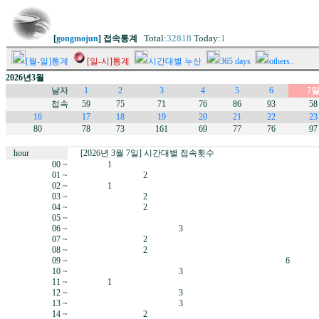
Total:
32818
Today:
1
[
gongmojun
] 접속통계
[월-일]통계
[일-시]통계
시간대별 누산
365 days
others..
2026년3월
날자
1
2
3
4
5
6
7
접속
59
75
71
76
86
93
58
16
17
18
19
20
21
22
23
80
78
73
161
69
77
76
97
hour
[2026년 3월 7일] 시간대별 접속횟수
00 ~
1
01 ~
2
02 ~
1
03 ~
2
04 ~
2
05 ~
06 ~
3
07 ~
2
08 ~
2
09 ~
6
10 ~
3
11 ~
1
12 ~
3
13 ~
3
14 ~
2