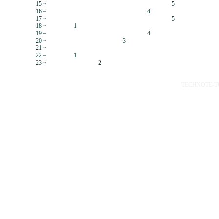
15 ~
5
16 ~
4
17 ~
5
18 ~
1
19 ~
4
20 ~
3
21 ~
22 ~
1
23 ~
2
TECHNOTE-TOP 