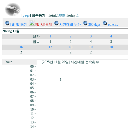
Total:
1009
Today:
1
[
paqr
] 접속통계
[월-일]통계
[일-시]통계
시간대별 누산
365 days
others..
2025년11월
날자
1
2
3
4
접속
1
2
4
3
16
17
18
19
20
2
2
2
hour
[2025년 11월 29일] 시간대별 접속횟수
00 ~
01 ~
02 ~
03 ~
1
04 ~
05 ~
06 ~
07 ~
08 ~
09 ~
10 ~
11 ~
12 ~
13 ~
14 ~