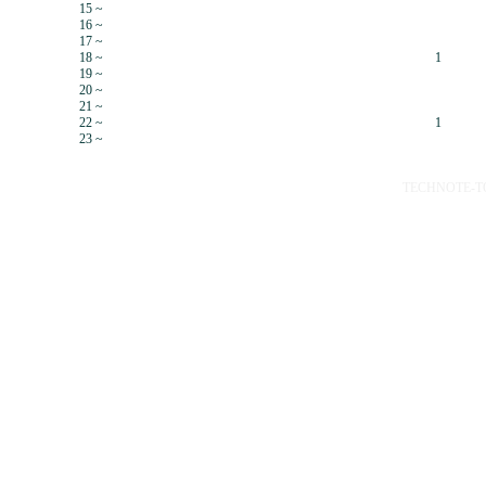
15 ~
16 ~
17 ~
18 ~
1
19 ~
20 ~
21 ~
22 ~
1
23 ~
TECHNOTE-TOP 