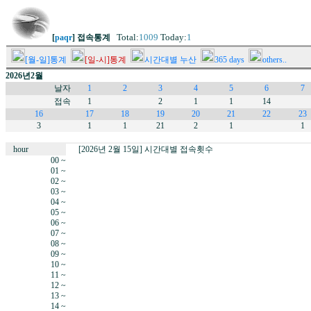
Total:
1009
Today:
1
[
paqr
] 접속통계
[월-일]통계
[일-시]통계
시간대별 누산
365 days
others..
2026년2월
날자
1
2
3
4
5
6
7
접속
1
2
1
1
14
16
17
18
19
20
21
22
23
3
1
1
21
2
1
1
hour
[2026년 2월 15일] 시간대별 접속횟수
00 ~
01 ~
02 ~
03 ~
04 ~
05 ~
06 ~
07 ~
08 ~
09 ~
10 ~
11 ~
12 ~
13 ~
14 ~