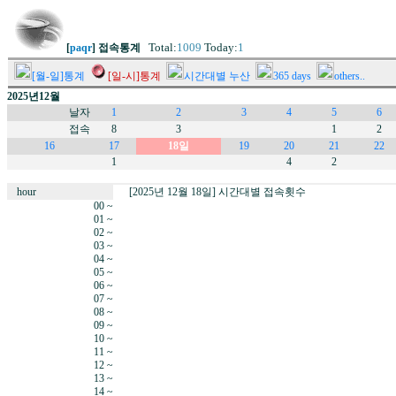
Total:
1009
Today:
1
[
paqr
] 접속통계
[월-일]통계
[일-시]통계
시간대별 누산
365 days
others..
2025년12월
날자
1
2
3
4
5
6
접속
8
3
1
2
16
17
18일
19
20
21
22
1
4
2
hour
[2025년 12월 18일] 시간대별 접속횟수
00 ~
01 ~
02 ~
03 ~
04 ~
05 ~
06 ~
07 ~
08 ~
09 ~
10 ~
11 ~
12 ~
13 ~
14 ~