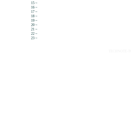
15 ~
16 ~
17 ~
18 ~
19 ~
20 ~
21 ~
22 ~
23 ~
TECHNOTE-TOP 