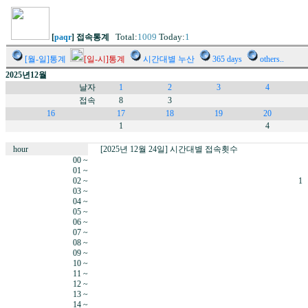
Total:
1009
Today:
1
[
paqr
] 접속통계
[월-일]통계
[일-시]통계
시간대별 누산
365 days
others..
2025년12월
날자
1
2
3
4
접속
8
3
16
17
18
19
20
1
4
hour
[2025년 12월 24일] 시간대별 접속횟수
00 ~
01 ~
02 ~
1
03 ~
04 ~
05 ~
06 ~
07 ~
08 ~
09 ~
10 ~
11 ~
12 ~
13 ~
14 ~