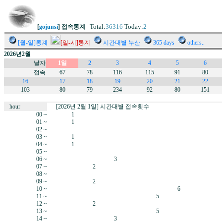
Total:
36316
Today:
2
[
gojunsi
] 접속통계
[월-일]통계
[일-시]통계
시간대별 누산
365 days
others..
2026년2월
날자
1일
2
3
4
5
6
접속
67
78
116
115
91
80
16
17
18
19
20
21
22
103
80
79
234
92
80
151
hour
[2026년 2월 1일] 시간대별 접속횟수
00 ~
1
01 ~
1
02 ~
03 ~
1
04 ~
1
05 ~
06 ~
3
07 ~
2
08 ~
09 ~
2
10 ~
6
11 ~
5
12 ~
2
13 ~
5
14 ~
3