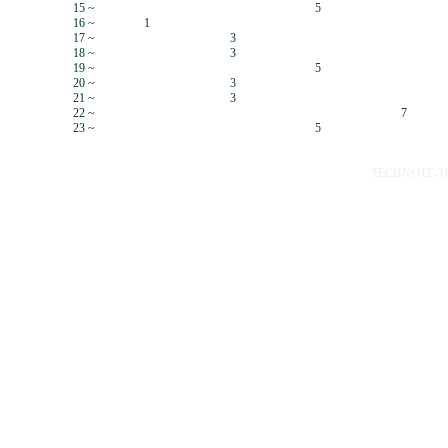
15 ~
5
16 ~
1
17 ~
3
18 ~
3
19 ~
5
20 ~
3
21 ~
3
22 ~
7
23 ~
5
TECHNOTE-TOP 