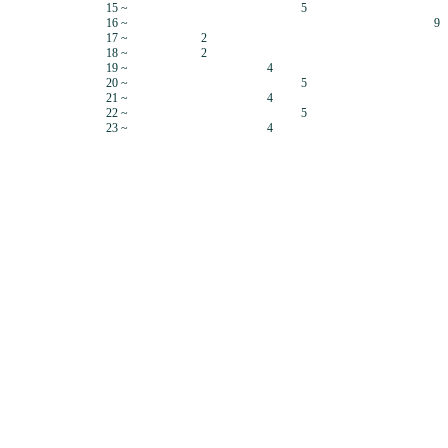
15 ~
5
16 ~
9
17 ~
2
18 ~
2
19 ~
4
20 ~
5
21 ~
4
22 ~
5
23 ~
4