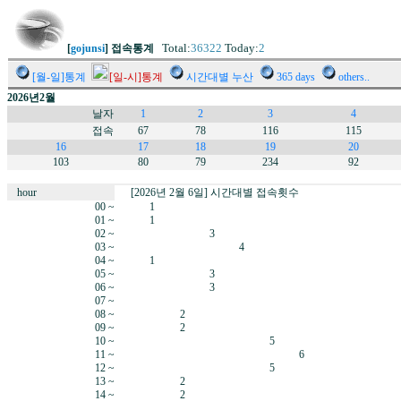
Total:
36322
Today:
2
[
gojunsi
] 접속통계
[월-일]통계
[일-시]통계
시간대별 누산
365 days
others..
2026년2월
날자
1
2
3
4
접속
67
78
116
115
16
17
18
19
20
103
80
79
234
92
hour
[2026년 2월 6일] 시간대별 접속횟수
00 ~
1
01 ~
1
02 ~
3
03 ~
4
04 ~
1
05 ~
3
06 ~
3
07 ~
08 ~
2
09 ~
2
10 ~
5
11 ~
6
12 ~
5
13 ~
2
14 ~
2