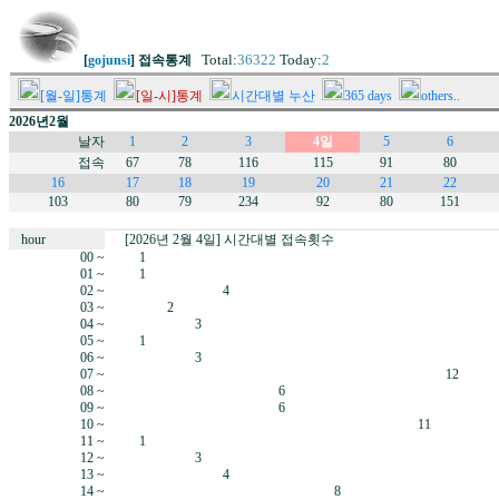
Total:
36322
Today:
2
[
gojunsi
] 접속통계
[월-일]통계
[일-시]통계
시간대별 누산
365 days
others..
2026년2월
날자
1
2
3
4일
5
6
접속
67
78
116
115
91
80
16
17
18
19
20
21
22
103
80
79
234
92
80
151
hour
[2026년 2월 4일] 시간대별 접속횟수
00 ~
1
01 ~
1
02 ~
4
03 ~
2
04 ~
3
05 ~
1
06 ~
3
07 ~
12
08 ~
6
09 ~
6
10 ~
11
11 ~
1
12 ~
3
13 ~
4
14 ~
8