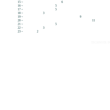
15 ~
6
16 ~
5
17 ~
5
18 ~
3
19 ~
9
20 ~
11
21 ~
5
22 ~
3
23 ~
2
TECHNOTE-TOP 