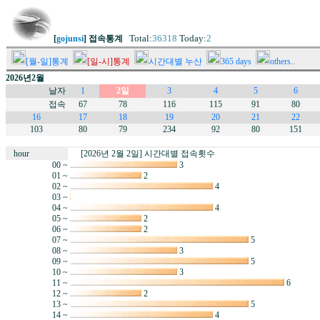
Total:
36318
Today:
2
[
gojunsi
] 접속통계
[월-일]통계
[일-시]통계
시간대별 누산
365 days
others..
2026년2월
날자
1
2일
3
4
5
6
접속
67
78
116
115
91
80
16
17
18
19
20
21
22
103
80
79
234
92
80
151
hour
[2026년 2월 2일] 시간대별 접속횟수
00 ~
3
01 ~
2
02 ~
4
03 ~
04 ~
4
05 ~
2
06 ~
2
07 ~
5
08 ~
3
09 ~
5
10 ~
3
11 ~
6
12 ~
2
13 ~
5
14 ~
4