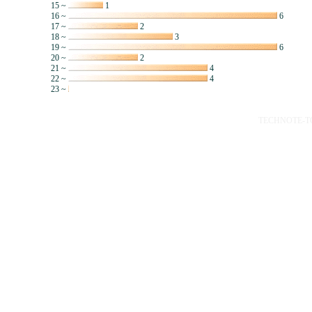
15 ~
1
16 ~
6
17 ~
2
18 ~
3
19 ~
6
20 ~
2
21 ~
4
22 ~
4
23 ~
TECHNOTE-TOP 